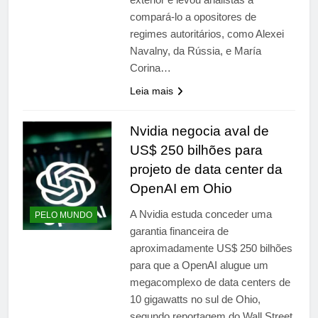
compará-lo a opositores de
regimes autoritários, como Alexei
Navalny, da Rússia, e María
Corina…
Leia mais
Nvidia negocia aval de
US$ 250 bilhões para
projeto de data center da
OpenAI em Ohio
A Nvidia estuda conceder uma
PELO MUNDO
garantia financeira de
aproximadamente US$ 250 bilhões
para que a OpenAI alugue um
mega­complexo de data centers de
10 gigawatts no sul de Ohio,
segundo reportagem do Wall Street