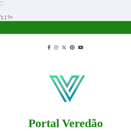
','
'); } ?>
Skip
to
content
Portal Veredão