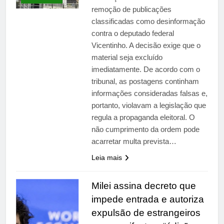
primária em relatório do
5 Dias Ago
remoção de publicações
Departamento de Estado
Streaming em julho: os
classificadas como desinformação
10 filmes mais
contra o deputado federal
comentados do mês
5 Dias Ago
Vicentinho. A decisão exige que o
material seja excluído
imediatamente. De acordo com o
tribunal, as postagens continham
informações consideradas falsas e,
portanto, violavam a legislação que
regula a propaganda eleitoral. O
não cumprimento da ordem pode
acarretar multa prevista…
Leia mais
Milei assina decreto que
impede entrada e autoriza
expulsão de estrangeiros