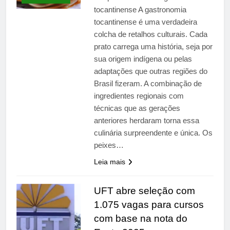
primária em relatório do
5 Dias Ago
tocantinense A gastronomia
Departamento de Estado
Streaming em julho: os
tocantinense é uma verdadeira
10 filmes mais
colcha de retalhos culturais. Cada
comentados do mês
5 Dias Ago
prato carrega uma história, seja por
sua origem indígena ou pelas
adaptações que outras regiões do
Brasil fizeram. A combinação de
ingredientes regionais com
técnicas que as gerações
anteriores herdaram torna essa
culinária surpreendente e única. Os
peixes…
Leia mais
UFT abre seleção com
1.075 vagas para cursos
com base na nota do