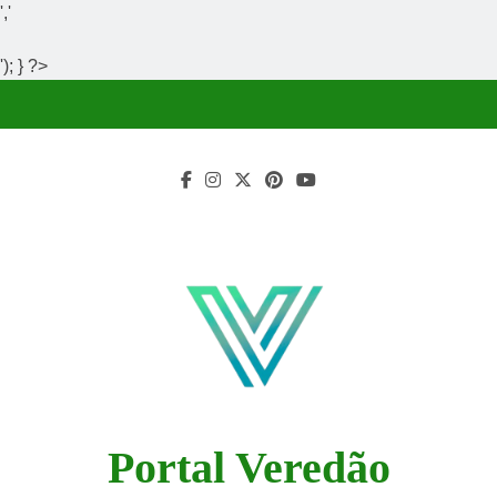
','
'); } ?>
Skip
to
content
Portal Veredão