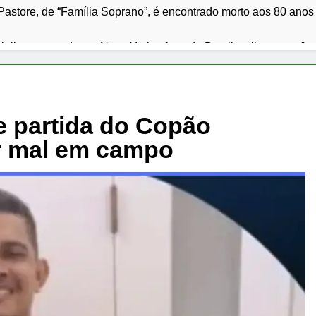
Pastore, de “Família Soprano”, é encontrado morto aos 80 anos
 julho em queda em Nova York; oferta do Brasil e clima mantê
s presídios de Minas deixam nove detentos foragidos e reacend
ardo Siqueira Campos entrega revitalização da Avenida Siquei
e partida do Copão
r mal em campo
p classifica Cuba como ameaça primária em relatório do Depa
 julho: os 10 filmes mais comentados do mês