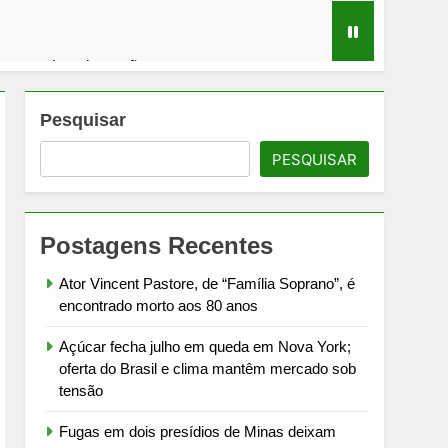
m mercado sob tensão
em debate sobre infraestrutura carcerária
Pesquisar
PESQUISAR
ra Campos à meia-noite de 1º de agosto
rtamento de Estado
Postagens Recentes
Ator Vincent Pastore, de “Família Soprano”, é
encontrado morto aos 80 anos
Açúcar fecha julho em queda em Nova York;
oferta do Brasil e clima mantêm mercado sob
tensão
Fugas em dois presídios de Minas deixam