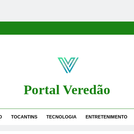
Portal Veredão
dão Traz As Principais Notícias De Palmas E Região, Cobrindo Políti
O
TOCANTINS
TECNOLOGIA
ENTRETENIMENTO