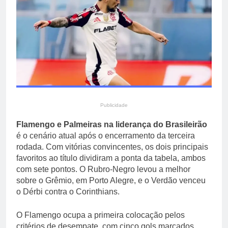
propriedade privada após
4 Horas Ago
protestos em Buenos
Apollo compra EasyJet
Aires
por £ 5,7 bilhões e
redesenha mercado de
4 Horas Ago
baixo custo na Europa
Publicidade
Flamengo e Palmeiras na liderança do Brasileirão
é o cenário atual após o encerramento da terceira
rodada. Com vitórias convincentes, os dois principais
favoritos ao título dividiram a ponta da tabela, ambos
com sete pontos. O Rubro-Negro levou a melhor
sobre o Grêmio, em Porto Alegre, e o Verdão venceu
o Dérbi contra o Corinthians.
O Flamengo ocupa a primeira colocação pelos
critérios de desempate, com cinco gols marcados