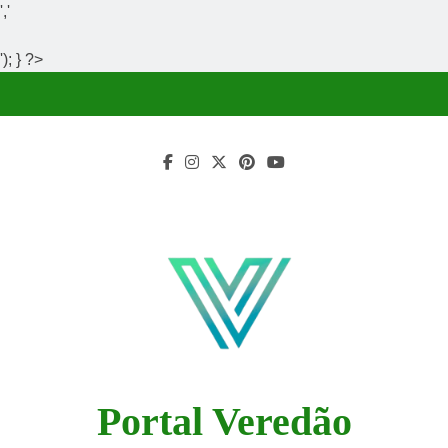
','
'); } ?>
Skip
to
content
Portal Veredão