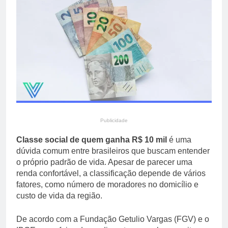
poliesportivas em
12 Horas Ago
diferentes regiões
Serviços retomam fôlego
em julho, mas varejo
registra segunda queda
12 Horas Ago
seguida, mostra IGet
Getnet/Santander
Publicidade
Classe social de quem ganha R$ 10 mil
é uma
dúvida comum entre brasileiros que buscam entender
o próprio padrão de vida. Apesar de parecer uma
renda confortável, a classificação depende de vários
fatores, como número de moradores no domicílio e
custo de vida da região.
De acordo com a Fundação Getulio Vargas (FGV) e o