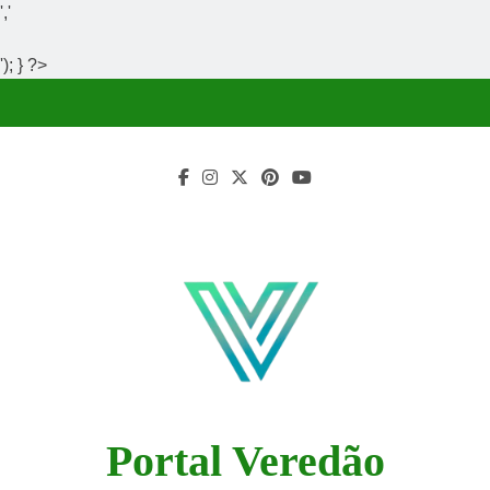
','
'); } ?>
Skip
to
content
Portal Veredão