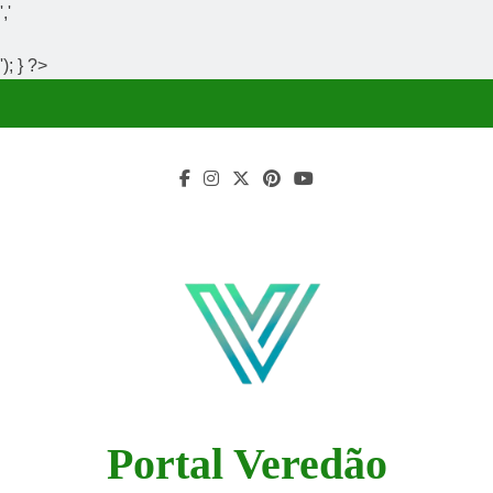
','
'); } ?>
Skip
to
content
Portal Veredão