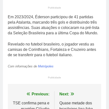
Publicidade
Em 2023/2024, Éderson participou de 41 partidas
pela Atalanta, marcando três gols e distribuindo três
assistências. Suas atuações o colocaram na pré-lista
da Seleção Brasileira para a última Copa do Mundo.
Revelado no futebol brasileiro, o jogador vestiu as
camisas de Corinthians, Fortaleza e Cruzeiro antes
de se transferir para o futebol italiano.
Com informações de
Metrópoles
Publicidade
Navegação
Previous:
Next:
de
TSE confirma pena e
Quase metade dos
mantém Cláudio
brasileiros liga fake