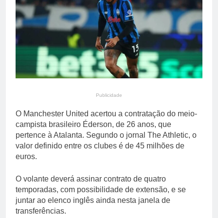
primária em relatório do
4 Dias Ago
Departamento de Estado
Streaming em julho: os
10 filmes mais
comentados do mês
4 Dias Ago
Publicidade
O Manchester United acertou a contratação do meio-
campista brasileiro Éderson, de 26 anos, que
pertence à Atalanta. Segundo o jornal The Athletic, o
valor definido entre os clubes é de 45 milhões de
euros.
O volante deverá assinar contrato de quatro
temporadas, com possibilidade de extensão, e se
juntar ao elenco inglês ainda nesta janela de
transferências.