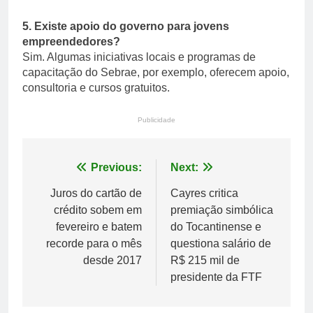
5. Existe apoio do governo para jovens
empreendedores?
Sim. Algumas iniciativas locais e programas de
capacitação do Sebrae, por exemplo, oferecem apoio,
consultoria e cursos gratuitos.
Publicidade
Navegação
Previous:
Next:
de
Juros do cartão de
Cayres critica
crédito sobem em
premiação simbólica
Post
fevereiro e batem
do Tocantinense e
recorde para o mês
questiona salário de
desde 2017
R$ 215 mil de
presidente da FTF