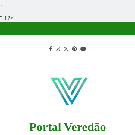
','
'); } ?>
Skip
to
content
Portal Veredão