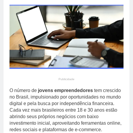
primária em relatório do
4 Dias Ago
Departamento de Estado
Streaming em julho: os
10 filmes mais
comentados do mês
4 Dias Ago
Publicidade
O número de
jovens empreendedores
tem crescido
no Brasil, impulsionado por oportunidades no mundo
digital e pela busca por independência financeira.
Cada vez mais brasileiros entre 18 e 30 anos estão
abrindo seus próprios negócios com baixo
investimento inicial, aproveitando ferramentas online,
redes sociais e plataformas de e-commerce.