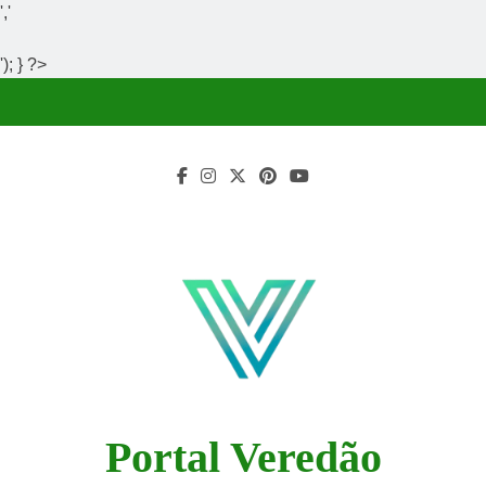
','
'); } ?>
Skip
to
content
Portal Veredão