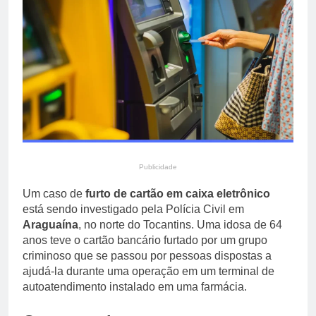
primária em relatório do
4 Dias Ago
Departamento de Estado
Streaming em julho: os
10 filmes mais
comentados do mês
4 Dias Ago
Publicidade
Um caso de
furto de cartão em caixa eletrônico
está sendo investigado pela Polícia Civil em
Araguaína
, no norte do Tocantins. Uma idosa de 64
anos teve o cartão bancário furtado por um grupo
criminoso que se passou por pessoas dispostas a
ajudá-la durante uma operação em um terminal de
autoatendimento instalado em uma farmácia.