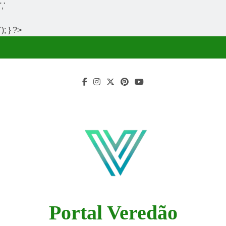
','
'); } ?>
Skip
to
content
Portal Veredão