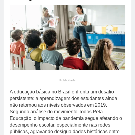
primária em relatório do
4 Dias Ago
Departamento de Estado
Streaming em julho: os
10 filmes mais
comentados do mês
4 Dias Ago
Publicidade
A educação básica no Brasil enfrenta um desafio
persistente: a aprendizagem dos estudantes ainda
não retornou aos níveis observados em 2019.
Segundo análise do movimento Todos Pela
Educação, o impacto da pandemia segue afetando o
desempenho escolar, especialmente nas redes
públicas, agravando desigualdades históricas entre