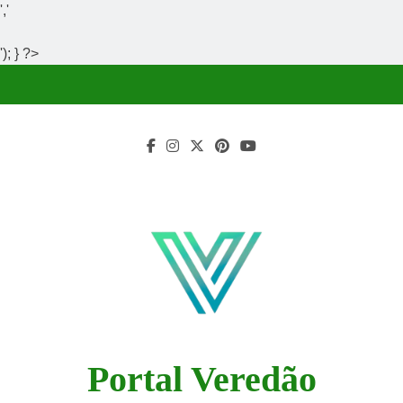
','
'); } ?>
Skip
to
content
Portal Veredão