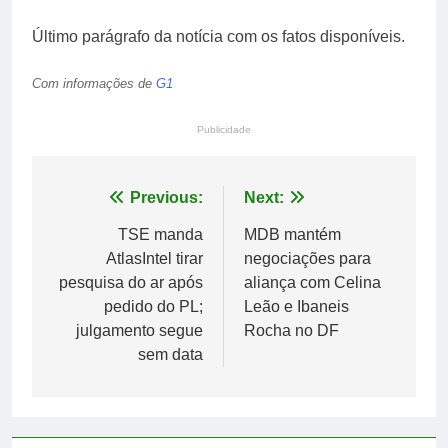
Último parágrafo da notícia com os fatos disponíveis.
Com informações de
G1
Publicidade
Navegação
Previous:
Next:
de
TSE manda
MDB mantém
AtlasIntel tirar
negociações para
Post
pesquisa do ar após
aliança com Celina
pedido do PL;
Leão e Ibaneis
julgamento segue
Rocha no DF
sem data