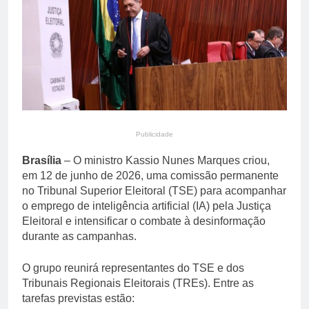
propriedade privada após
23 Minutos Ago
protestos em Buenos
Apollo compra EasyJet
Aires
por £ 5,7 bilhões e
redesenha mercado de
23 Minutos Ago
baixo custo na Europa
Publicidade
Brasília
– O ministro Kassio Nunes Marques criou,
em 12 de junho de 2026, uma comissão permanente
no Tribunal Superior Eleitoral (TSE) para acompanhar
o emprego de inteligência artificial (IA) pela Justiça
Eleitoral e intensificar o combate à desinformação
durante as campanhas.
O grupo reunirá representantes do TSE e dos
Tribunais Regionais Eleitorais (TREs). Entre as
tarefas previstas estão: