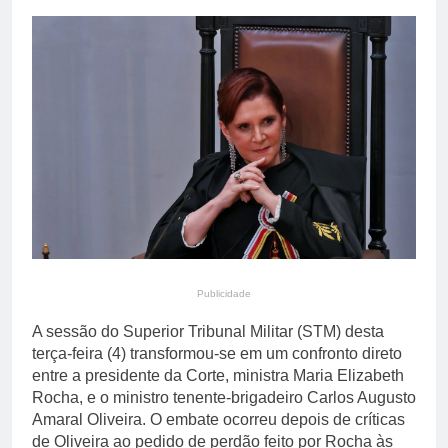
aos Incêndios Florestais
3 Horas Ago
com ações educativas em
Colheita de café 2026/27
toda a cidade
atinge 84% no Brasil;
atraso eleva atenção do
3 Horas Ago
mercado internacional
Publicidade
A sessão do Superior Tribunal Militar (STM) desta
terça-feira (4) transformou-se em um confronto direto
entre a presidente da Corte, ministra Maria Elizabeth
Rocha, e o ministro tenente-brigadeiro Carlos Augusto
Amaral Oliveira. O embate ocorreu depois de críticas
de Oliveira ao pedido de perdão feito por Rocha às