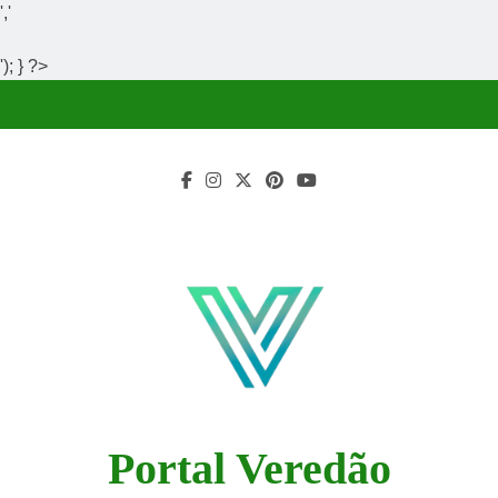
','
'); } ?>
Skip
to
content
Portal Veredão