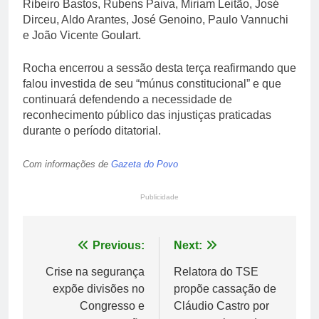
Ribeiro Bastos, Rubens Paiva, Miriam Leitão, José
Dirceu, Aldo Arantes, José Genoino, Paulo Vannuchi
e João Vicente Goulart.
Rocha encerrou a sessão desta terça reafirmando que
falou investida de seu “múnus constitucional” e que
continuará defendendo a necessidade de
reconhecimento público das injustiças praticadas
durante o período ditatorial.
Com informações de
Gazeta do Povo
Publicidade
Navegação
Previous:
Next:
de
Crise na segurança
Relatora do TSE
expõe divisões no
propõe cassação de
Post
Congresso e
Cláudio Castro por