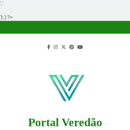
','
'); } ?>
Skip
to
content
Portal Veredão