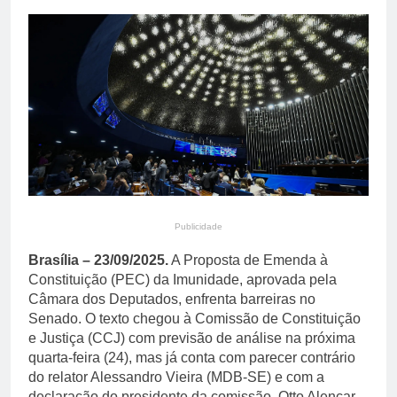
reacende debate sobre
13 Horas Ago
punição a juiz Adriano
PT divulga diretrizes do
Morelli
novo plano de governo
de Lula para a reeleição
13 Horas Ago
Publicidade
Brasília – 23/09/2025.
A Proposta de Emenda à
Constituição (PEC) da Imunidade, aprovada pela
Câmara dos Deputados, enfrenta barreiras no
Senado. O texto chegou à Comissão de Constituição
e Justiça (CCJ) com previsão de análise na próxima
quarta-feira (24), mas já conta com parecer contrário
do relator Alessandro Vieira (MDB-SE) e com a
declaração do presidente da comissão, Otto Alencar