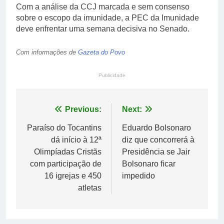
Com a análise da CCJ marcada e sem consenso
sobre o escopo da imunidade, a PEC da Imunidade
deve enfrentar uma semana decisiva no Senado.
Com informações de
Gazeta do Povo
Publicidade
Navegação
Previous:
Next:
de
Paraíso do Tocantins
Eduardo Bolsonaro
dá início à 12ª
diz que concorrerá à
Post
Olimpíadas Cristãs
Presidência se Jair
com participação de
Bolsonaro ficar
16 igrejas e 450
impedido
atletas