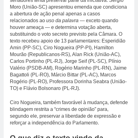
senadores tenta preservar parte da iniciativa. Sérgio
Moro (União-SC) apresentou emenda que condiciona
a abertura de ação penal apenas a casos
relacionados ao
uso da palavra
— exceto quando
houver ameaça — e determina votação aberta,
substituindo o voto secreto previsto pela Câmara. O
texto recebeu apoio de 13 parlamentares: Esperidião
Amin (PP-SC), Ciro Nogueira (PP-PI), Hamilton
Mourão (Republicanos-RS), Alan Rick (União-AC),
Carlos Portinho (PL-RJ), Jorge Seif (PL-SC), Plínio
Valério (PSDB-AM), Rogério Marinho (PL-RN), Jaime
Bagattoli (PL-RO), Márcio Bittar (PL-AC), Marcos
Rogério (PL-RO), Professora Dorinha Seabra (União-
TO) e Flávio Bolsonaro (PL-RJ).
Ciro Nogueira, também favorável à mudança, defende
blindagem restrita a “crimes de opinião” para,
segundo ele, preservar a liberdade de expressão e
reforçar a independência do Parlamento.
O que diz o texto vindo da