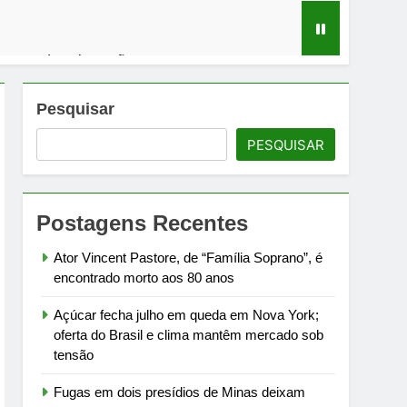
m mercado sob tensão
em debate sobre infraestrutura carcerária
Pesquisar
PESQUISAR
ra Campos à meia-noite de 1º de agosto
rtamento de Estado
Postagens Recentes
Ator Vincent Pastore, de “Família Soprano”, é
encontrado morto aos 80 anos
Açúcar fecha julho em queda em Nova York;
oferta do Brasil e clima mantêm mercado sob
tensão
Fugas em dois presídios de Minas deixam