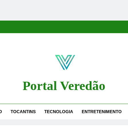
Portal Veredão
dão Traz As Principais Notícias De Palmas E Região, Cobrindo Políti
O
TOCANTINS
TECNOLOGIA
ENTRETENIMENTO