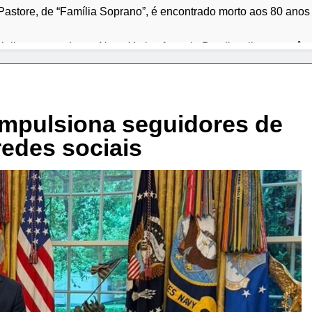
Pastore, de “Família Soprano”, é encontrado morto aos 80 anos
 julho em queda em Nova York; oferta do Brasil e clima mantê
s presídios de Minas deixam nove detentos foragidos e reacend
ardo Siqueira Campos entrega revitalização da Avenida Siquei
mpulsiona seguidores de
redes sociais
p classifica Cuba como ameaça primária em relatório do Depa
 julho: os 10 filmes mais comentados do mês