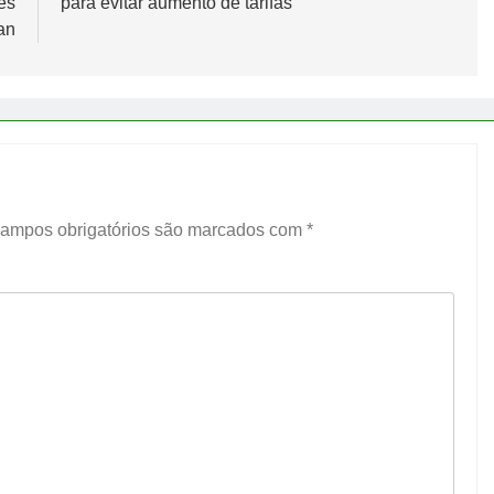
ês
para evitar aumento de tarifas
an
ampos obrigatórios são marcados com
*