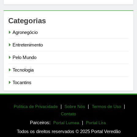
Categorias
Agronegócio
Entretenimento
Pelo Mundo
Tecnologia
Tocantins
|
|
|
Política de Privacidade
Sobre Nós
Termos de Uso
Contato
Parceiros:
|
Portal Lumea
Portal Lira
Todos os direitos reservados © 2025 Portal Veredão