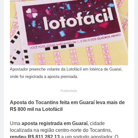
propriedade privada após
46 Minutos Ago
protestos em Buenos
Apollo compra EasyJet
Aires
por £ 5,7 bilhões e
redesenha mercado de
46 Minutos Ago
baixo custo na Europa
Apostador preenche volante da Lotofácil em lotérica de Guaraí,
onde foi registrada a aposta premiada.
Publicidade
Aposta do Tocantins feita em Guaraí leva mais de
R$ 800 mil na Lotofácil
Uma
aposta registrada em Guaraí
, cidade
localizada na região centro-norte do Tocantins,
rendeu R$ 811.282,13
a um sortudo apostador. O