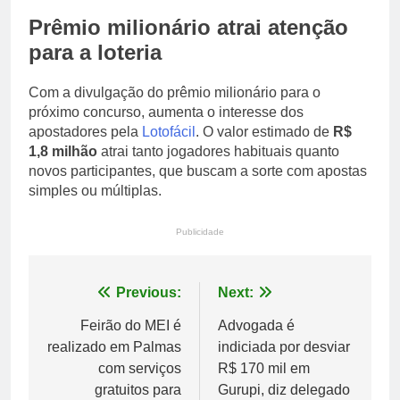
Prêmio milionário atrai atenção
para a loteria
Com a divulgação do prêmio milionário para o
próximo concurso, aumenta o interesse dos
apostadores pela
Lotofácil
. O valor estimado de
R$
1,8 milhão
atrai tanto jogadores habituais quanto
novos participantes, que buscam a sorte com apostas
simples ou múltiplas.
Publicidade
Navegação
Previous:
Next:
de
Feirão do MEI é
Advogada é
realizado em Palmas
indiciada por desviar
Post
com serviços
R$ 170 mil em
gratuitos para
Gurupi, diz delegado