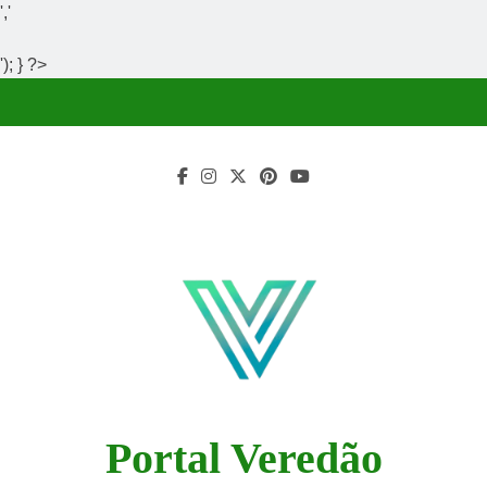
','
'); } ?>
Skip
to
content
Portal Veredão