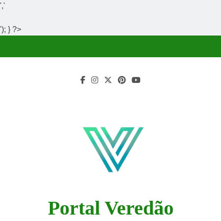
','
'); } ?>
Skip
to
content
Portal Veredão