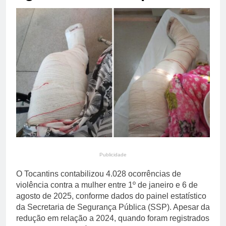
primária em relatório do
5 Dias Ago
Departamento de Estado
Streaming em julho: os
10 filmes mais
comentados do mês
5 Dias Ago
Publicidade
O Tocantins contabilizou 4.028 ocorrências de
violência contra a mulher entre 1º de janeiro e 6 de
agosto de 2025, conforme dados do painel estatístico
da Secretaria de Segurança Pública (SSP). Apesar da
redução em relação a 2024, quando foram registrados