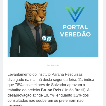
estáveis no Brasil
16 Horas Ago
durante a entressafra
Prefeitura divulga
resultado preliminar da
degustação do 20º
16 Horas Ago
Festival Gastronômico de
Taquaruçu
Publicidade
Levantamento do instituto Paraná Pesquisas
divulgado na manhã desta segunda-feira, 11, indica
que 78% dos eleitores de Salvador aprovam o
trabalho do prefeito
Bruno Reis
(União Brasil). A
desaprovação atinge 18,7%, enquanto 3,2% dos
consultados não souberam ou preferiram não
responder.