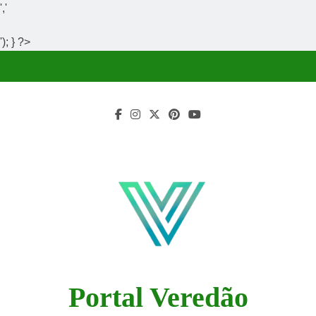
','
'); } ?>
Skip
to
content
Portal Veredão