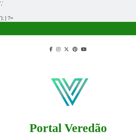
','
'); } ?>
Skip
to
content
Portal Veredão