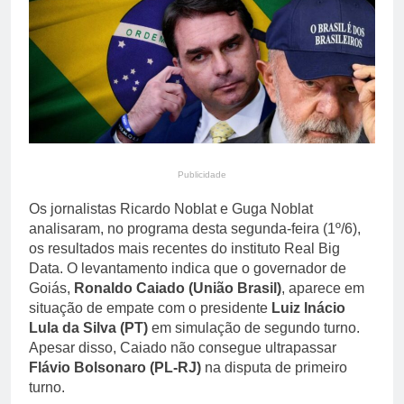
primária em relatório do
5 Dias Ago
Departamento de Estado
Streaming em julho: os
10 filmes mais
comentados do mês
5 Dias Ago
Publicidade
Os jornalistas Ricardo Noblat e Guga Noblat
analisaram, no programa desta segunda-feira (1º/6),
os resultados mais recentes do instituto Real Big
Data. O levantamento indica que o governador de
Goiás,
Ronaldo Caiado (União Brasil)
, aparece em
situação de empate com o presidente
Luiz Inácio
Lula da Silva (PT)
em simulação de segundo turno.
Apesar disso, Caiado não consegue ultrapassar
Flávio Bolsonaro (PL-RJ)
na disputa de primeiro
turno.