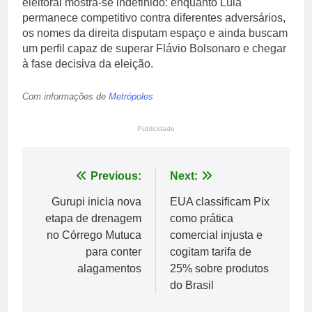
eleitoral mostra-se indefinido: enquanto Lula
permanece competitivo contra diferentes adversários,
os nomes da direita disputam espaço e ainda buscam
um perfil capaz de superar Flávio Bolsonaro e chegar
à fase decisiva da eleição.
Com informações de
Metrópoles
Publicidade
Navegação
Previous:
Next:
de
Gurupi inicia nova
EUA classificam Pix
etapa de drenagem
como prática
Post
no Córrego Mutuca
comercial injusta e
para conter
cogitam tarifa de
alagamentos
25% sobre produtos
do Brasil