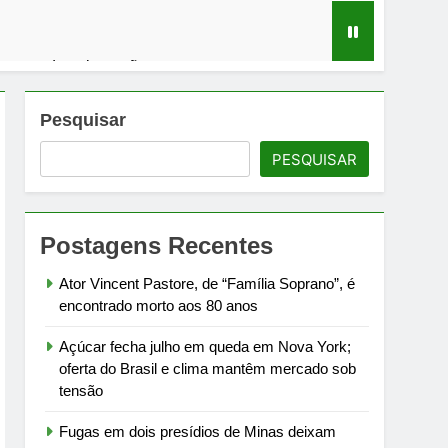
m mercado sob tensão
em debate sobre infraestrutura carcerária
Pesquisar
PESQUISAR
ra Campos à meia-noite de 1º de agosto
rtamento de Estado
Postagens Recentes
Ator Vincent Pastore, de “Família Soprano”, é
encontrado morto aos 80 anos
Açúcar fecha julho em queda em Nova York;
oferta do Brasil e clima mantêm mercado sob
tensão
Fugas em dois presídios de Minas deixam