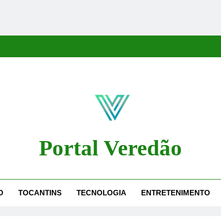
Portal Veredão
dão Traz As Principais Notícias De Palmas E Região, Cobrindo Políti
O
TOCANTINS
TECNOLOGIA
ENTRETENIMENTO