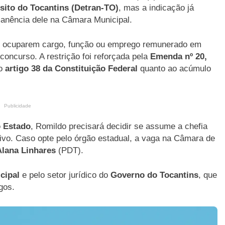
sito do Tocantins (Detran-TO)
, mas a indicação já
manência dele na Câmara Municipal.
e ocuparem cargo, função ou emprego remunerado em
oncurso. A restrição foi reforçada pela
Emenda nº 20,
no
artigo 38 da Constituição Federal
quanto ao acúmulo
Publicidade
o Estado
, Romildo precisará decidir se assume a chefia
ivo. Caso opte pelo órgão estadual, a vaga na Câmara de
Alana Linhares
(PDT).
cipal
e pelo setor jurídico do
Governo do Tocantins
, que
gos.