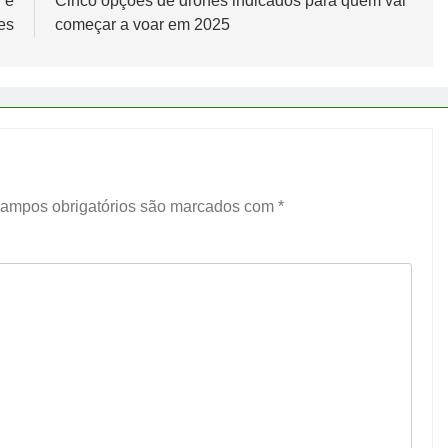
 e
Cinco opções de drones indicados para quem vai
es
começar a voar em 2025
ampos obrigatórios são marcados com
*