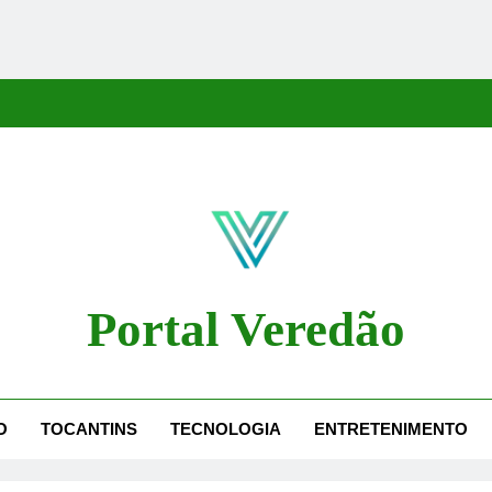
Portal Veredão
dão Traz As Principais Notícias De Palmas E Região, Cobrindo Políti
O
TOCANTINS
TECNOLOGIA
ENTRETENIMENTO