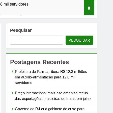
8 mil servidores
frutas em julho
bomba
Pesquisar
PESQUISAR
úblicas
giões
Postagens Recentes
da, mostra IGet Getnet/Santander
Prefeitura de Palmas libera R$ 12,3 milhões
em auxílio-alimentação para 12,8 mil
servidores
Preço internacional mais alto ameniza recuo
das exportações brasileiras de frutas em julho
Governo do RJ cria gabinete de crise para