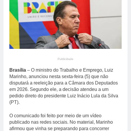
reacende debate sobre
10 Horas Ago
punição a juiz Adriano
PT divulga diretrizes do
Morelli
novo plano de governo
de Lula para a reeleição
10 Horas Ago
Publicidade
Brasília
– O ministro do Trabalho e Emprego, Luiz
Marinho, anunciou nesta sexta-feira (5) que não
disputará a reeleição para a Câmara dos Deputados
em 2026. Segundo ele, a decisão atendeu a um
pedido direto do presidente Luiz Inácio Lula da Silva
(PT).
O comunicado foi feito por meio de um vídeo
publicado nas redes sociais. No material, Marinho
afirmou que vinha se preparando para concorrer