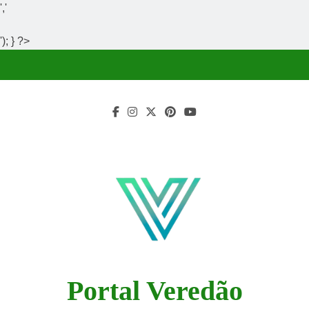
','
'); } ?>
Skip
to
content
Portal Veredão