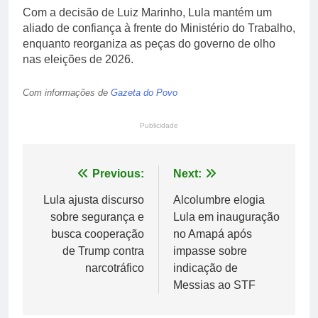
Com a decisão de Luiz Marinho, Lula mantém um
aliado de confiança à frente do Ministério do Trabalho,
enquanto reorganiza as peças do governo de olho
nas eleições de 2026.
Com informações de
Gazeta do Povo
Publicidade
Navegação
Previous:
Next:
de
Lula ajusta discurso
Alcolumbre elogia
sobre segurança e
Lula em inauguração
Post
busca cooperação
no Amapá após
de Trump contra
impasse sobre
narcotráfico
indicação de
Messias ao STF