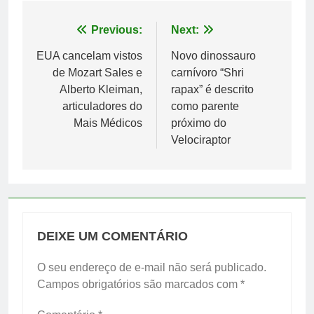
Navegação
Previous:
Next:
de
EUA cancelam vistos
Novo dinossauro
de Mozart Sales e
carnívoro “Shri
Post
Alberto Kleiman,
rapax” é descrito
articuladores do
como parente
Mais Médicos
próximo do
Velociraptor
DEIXE UM COMENTÁRIO
O seu endereço de e-mail não será publicado.
Campos obrigatórios são marcados com
*