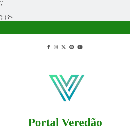
','
'); } ?>
Skip
to
content
Portal Veredão