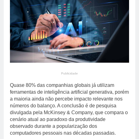
primária em relatório do
5 Dias Ago
Departamento de Estado
Streaming em julho: os
10 filmes mais
comentados do mês
5 Dias Ago
Publicidade
Quase 80% das companhias globais já utilizam
ferramentas de inteligência artificial generativa, porém
a maioria ainda não percebe impacto relevante nos
números do balanço. A conclusão é de pesquisa
divulgada pela McKinsey & Company, que compara o
cenário atual ao paradoxo da produtividade
observado durante a popularização dos
computadores pessoais nas décadas passadas.