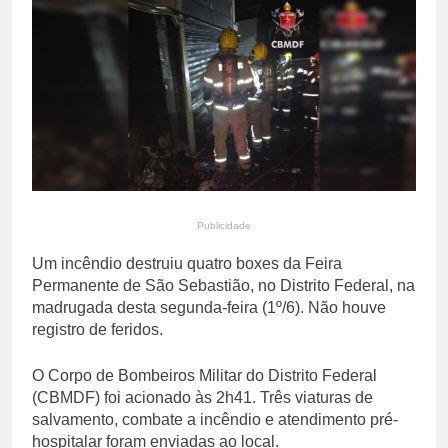
primária em relatório do
5 Dias Ago
Departamento de Estado
Streaming em julho: os
10 filmes mais
comentados do mês
5 Dias Ago
Publicidade
Um incêndio destruiu quatro boxes da Feira
Permanente de São Sebastião, no Distrito Federal, na
madrugada desta segunda-feira (1º/6). Não houve
registro de feridos.
O Corpo de Bombeiros Militar do Distrito Federal
(CBMDF) foi acionado às 2h41. Três viaturas de
salvamento, combate a incêndio e atendimento pré-
hospitalar foram enviadas ao local.