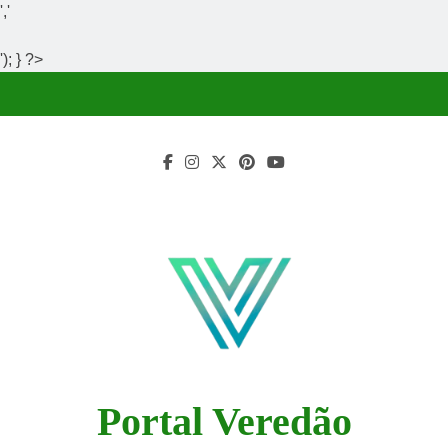
','
'); } ?>
Skip
to
content
Portal Veredão