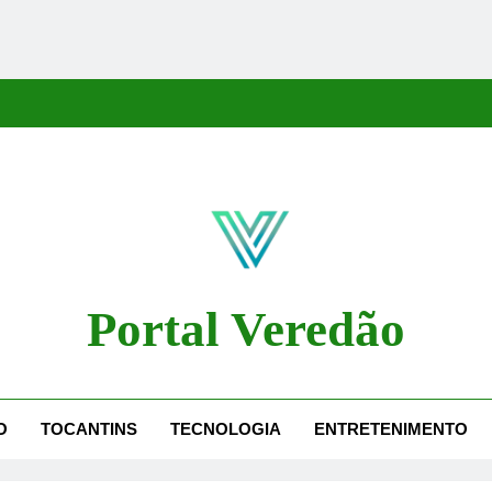
Portal Veredão
dão Traz As Principais Notícias De Palmas E Região, Cobrindo Políti
O
TOCANTINS
TECNOLOGIA
ENTRETENIMENTO