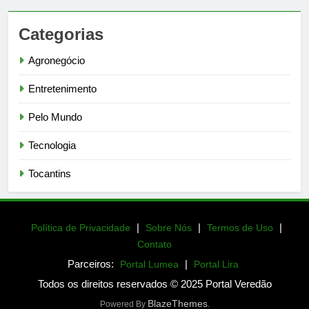
Categorias
Agronegócio
Entretenimento
Pelo Mundo
Tecnologia
Tocantins
|
|
|
Política de Privacidade
Sobre Nós
Termos de Uso
Contato
Parceiros:
|
Portal Lumea
Portal Lira
Todos os direitos reservados © 2025 Portal Veredão
BlazeThemes
Powered By
.