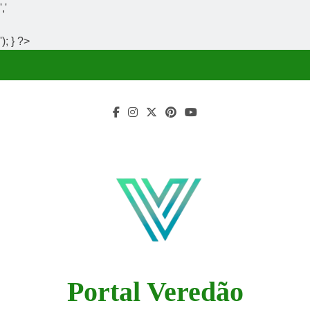
','
'); } ?>
Skip
to
content
Portal Veredão