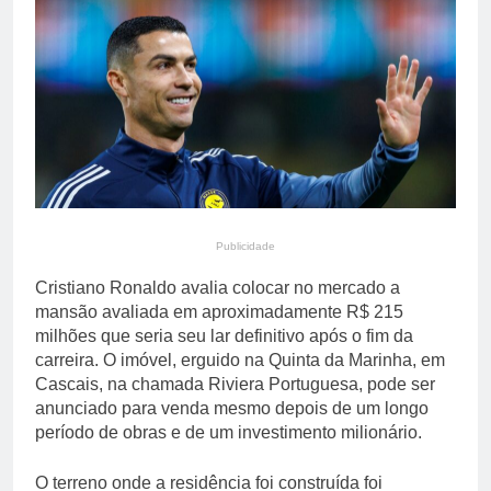
primária em relatório do
4 Dias Ago
Departamento de Estado
Streaming em julho: os
10 filmes mais
comentados do mês
4 Dias Ago
Publicidade
Cristiano Ronaldo avalia colocar no mercado a
mansão avaliada em aproximadamente R$ 215
milhões que seria seu lar definitivo após o fim da
carreira. O imóvel, erguido na Quinta da Marinha, em
Cascais, na chamada Riviera Portuguesa, pode ser
anunciado para venda mesmo depois de um longo
período de obras e de um investimento milionário.
O terreno onde a residência foi construída foi