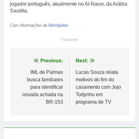
jogador português, atualmente no Al-Nassr, da Arábia
Saudita.
Com informações de
Metrópoles
Publicidade
Navegação
Previous:
Next:
de
IML de Palmas
Lucas Souza relata
busca familiares
motivos do fim do
Post
para identificar
casamento com Jojo
ossada achada na
Todynho em
BR-153
programa de TV