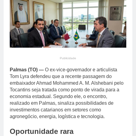
campeões das finais em
4 Horas Ago
Brasília
Oferta da terceira safra
derruba preços do feijão
carioca; feijão preto
7 Horas Ago
segue firme
Publicidade
Palmas (TO) —
O ex-vice-governador e articulista
Tom Lyra defendeu que a recente passagem do
embaixador Ahmad Mohammed A. M. Alshebani pelo
Tocantins seja tratada como ponto de virada para a
economia estadual. Segundo ele, o encontro,
realizado em Palmas, sinaliza possibilidades de
investimentos catarianos em setores como
agronegócio, energia, logística e tecnologia.
Oportunidade rara