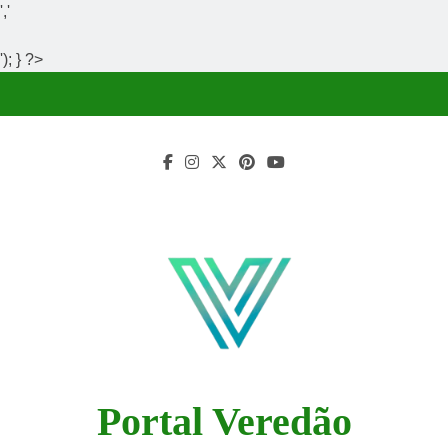
','
'); } ?>
Skip
to
content
Portal Veredão