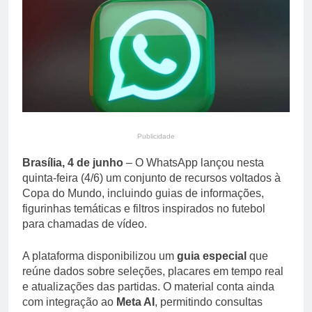
primária em relatório do
3 Dias Ago
Departamento de Estado
Streaming em julho: os
10 filmes mais
comentados do mês
3 Dias Ago
Publicidade
Brasília, 4 de junho
– O WhatsApp lançou nesta
quinta-feira (4/6) um conjunto de recursos voltados à
Copa do Mundo, incluindo guias de informações,
figurinhas temáticas e filtros inspirados no futebol
para chamadas de vídeo.
A plataforma disponibilizou um
guia especial
que
reúne dados sobre seleções, placares em tempo real
e atualizações das partidas. O material conta ainda
com integração ao
Meta AI
, permitindo consultas