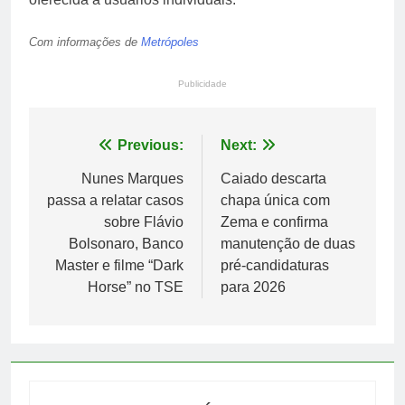
Com informações de
Metrópoles
Publicidade
Navegação
Previous:
Next:
de
Nunes Marques
Caiado descarta
passa a relatar casos
chapa única com
Post
sobre Flávio
Zema e confirma
Bolsonaro, Banco
manutenção de duas
Master e filme “Dark
pré-candidaturas
Horse” no TSE
para 2026