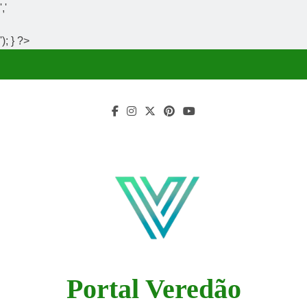
','
'); } ?>
Skip
to
content
Portal Veredão