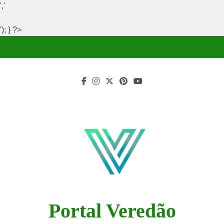
','
'); } ?>
Skip
to
content
Portal Veredão