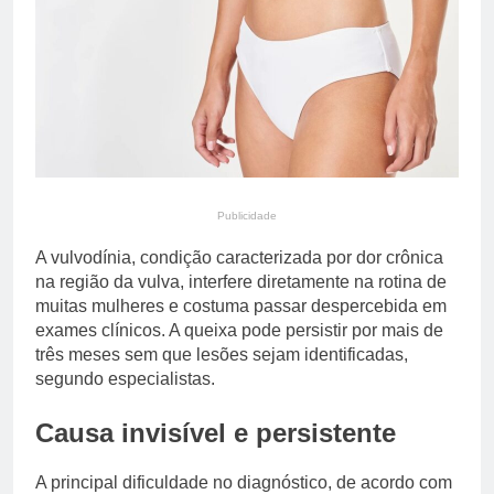
saúde mental de idosos
13 Horas Ago
Agronegócio assume
papel central na transição
energética com expansão
13 Horas Ago
de biodiesel, etanol e
biometano
Publicidade
A vulvodínia, condição caracterizada por dor crônica
na região da vulva, interfere diretamente na rotina de
muitas mulheres e costuma passar despercebida em
exames clínicos. A queixa pode persistir por mais de
três meses sem que lesões sejam identificadas,
segundo especialistas.
Causa invisível e persistente
A principal dificuldade no diagnóstico, de acordo com