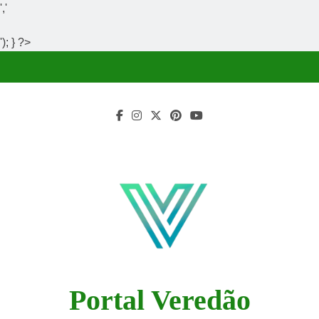
','
'); } ?>
Skip
to
content
Portal Veredão