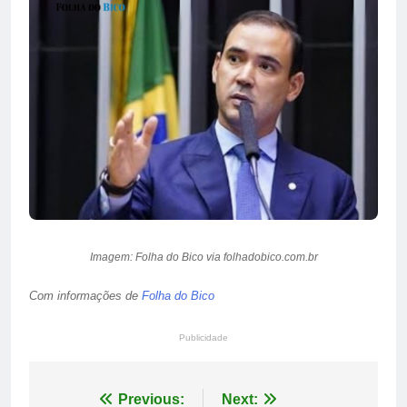
Imagem: Folha do Bico via folhadobico.com.br
Com informações de
Folha do Bico
Publicidade
Navegação
Previous:
Next: