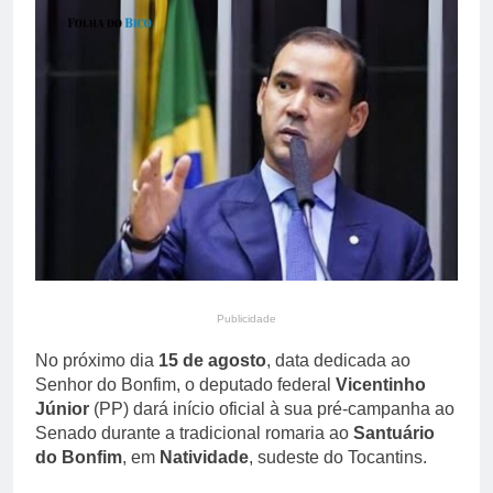
primária em relatório do
5 Dias Ago
Departamento de Estado
Streaming em julho: os
10 filmes mais
comentados do mês
5 Dias Ago
Publicidade
No próximo dia
15 de agosto
, data dedicada ao
Senhor do Bonfim, o deputado federal
Vicentinho
Júnior
(PP) dará início oficial à sua pré-campanha ao
Senado durante a tradicional romaria ao
Santuário
do Bonfim
, em
Natividade
, sudeste do Tocantins.