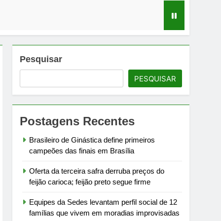
irme
ias improvisadas no Jardim Taquari
Pesquisar
PESQUISAR
Postagens Recentes
 biodiesel, etanol e biometano
Brasileiro de Ginástica define primeiros
campeões das finais em Brasília
Oferta da terceira safra derruba preços do
feijão carioca; feijão preto segue firme
Equipes da Sedes levantam perfil social de 12
famílias que vivem em moradias improvisadas