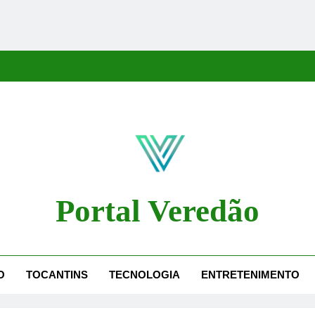
Portal Veredão
dão Traz As Principais Notícias De Palmas E Região, Cobrindo Políti
O
TOCANTINS
TECNOLOGIA
ENTRETENIMENTO