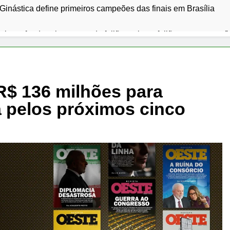
 Ginástica define primeiros campeões das finais em Brasília
ceira safra derruba preços do feijão carioca; feijão preto segue f
edes levantam perfil social de 12 famílias que vivem em morad
o desmente montagem feita por IA e mostra físico atual
R$ 136 milhões para
 pelos próximos cinco
Cras Javaé destaca cuidados com a saúde mental de idosos
assume papel central na transição energética com expansão de