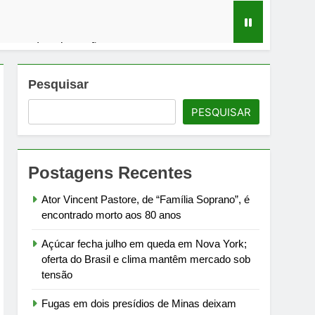
m mercado sob tensão
em debate sobre infraestrutura carcerária
Pesquisar
PESQUISAR
ra Campos à meia-noite de 1º de agosto
rtamento de Estado
Postagens Recentes
Ator Vincent Pastore, de “Família Soprano”, é
encontrado morto aos 80 anos
Açúcar fecha julho em queda em Nova York;
oferta do Brasil e clima mantêm mercado sob
tensão
Fugas em dois presídios de Minas deixam