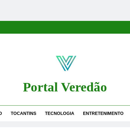
Portal Veredão
dão Traz As Principais Notícias De Palmas E Região, Cobrindo Políti
O
TOCANTINS
TECNOLOGIA
ENTRETENIMENTO