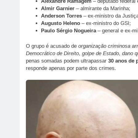
Alexandre Ramagem
– deputado federal e
Almir Garnier
– almirante da Marinha;
Anderson Torres
– ex-ministro da Justiça
Augusto Heleno
– ex-ministro do GSI;
Paulo Sérgio Nogueira
– general e ex-mi
O grupo é acusado de
organização criminosa a
Democrático de Direito
,
golpe de Estado
,
dano q
penas somadas podem ultrapassar
30 anos de 
responde apenas por parte dos crimes.