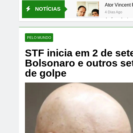
Ator Vincent 
NOTÍCIAS
4 Dias Ago
Açúcar fecha
4 Dias Ago
Fugas em doi
PELO MUNDO
4 Dias Ago
Prefeito Edu
STF inicia em 2 de se
4 Dias Ago
Bolsonaro e outros se
Governo Trum
de golpe
4 Dias Ago
Streaming em
4 Dias Ago