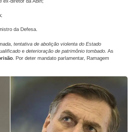
 ex-diretor da Abin;
;
nistro da Defesa.
rmada
,
tentativa de abolição violenta do Estado
ualificado
e
deterioração de patrimônio tombado
. As
prisão
. Por deter mandato parlamentar, Ramagem