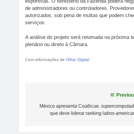
esportivas. O Ministério da Fazenda poderá neg
de administradores ou controladores. Provedores 
autorizados, sob pena de multas que podem cheg
serviços.
A análise do projeto será retomada na próxima t
plenário ou direto à Câmara.
Com informações de
Olhar Digital
Navegação
Previou
de
México apresenta Coatlicue, supercomputad
que deve liderar ranking latino-america
Post