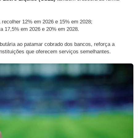
 recolher 12% em 2026 e 15% em 2028;
ara 17,5% em 2026 e 20% em 2028.
ibutária ao patamar cobrado dos bancos, reforça a
 instituições que oferecem serviços semelhantes.