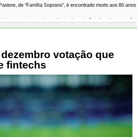
Pastore, de “Família Soprano”, é encontrado morto aos 80 anos
 julho em queda em Nova York; oferta do Brasil e clima mantê
s presídios de Minas deixam nove detentos foragidos e reacend
ardo Siqueira Campos entrega revitalização da Avenida Siquei
e dezembro votação que
e fintechs
p classifica Cuba como ameaça primária em relatório do Depa
 julho: os 10 filmes mais comentados do mês