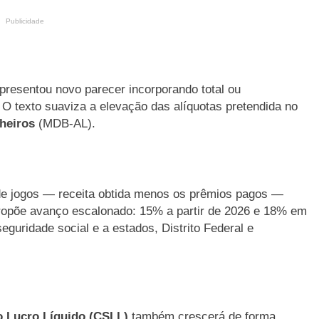
Publicidade
esentou novo parecer incorporando total ou
O texto suaviza a elevação das alíquotas pretendida no
heiros
(MDB-AL).
ta de jogos — receita obtida menos os prêmios pagos —
ropõe avanço escalonado: 15% a partir de 2026 e 18% em
eguridade social e a estados, Distrito Federal e
o Lucro Líquido (CSLL)
também crescerá de forma