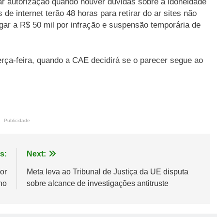
ar autorização quando houver dúvidas sobre a idoneidade
de internet terão 48 horas para retirar do ar sites não
ar a R$ 50 mil por infração e suspensão temporária de
erça-feira, quando a CAE decidirá se o parecer segue ao
Publicidade
s:
Next:
or
Meta leva ao Tribunal de Justiça da UE disputa
no
sobre alcance de investigações antitruste