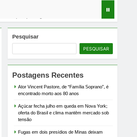
m mercado sob tensão
em debate sobre infraestrutura carcerária
Pesquisar
PESQUISAR
ra Campos à meia-noite de 1º de agosto
rtamento de Estado
Postagens Recentes
Ator Vincent Pastore, de “Família Soprano”, é
encontrado morto aos 80 anos
Açúcar fecha julho em queda em Nova York;
oferta do Brasil e clima mantêm mercado sob
tensão
Fugas em dois presídios de Minas deixam