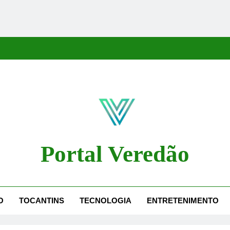
Portal Veredão
dão Traz As Principais Notícias De Palmas E Região, Cobrindo Políti
O
TOCANTINS
TECNOLOGIA
ENTRETENIMENTO