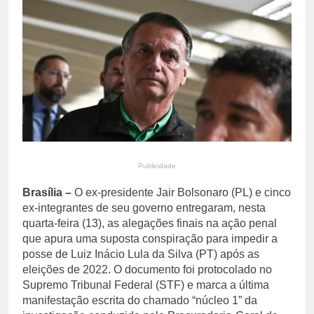
primária em relatório do
5 Dias Ago
Departamento de Estado
Streaming em julho: os
10 filmes mais
comentados do mês
5 Dias Ago
Publicidade
Brasília –
O ex-presidente Jair Bolsonaro (PL) e cinco
ex-integrantes de seu governo entregaram, nesta
quarta-feira (13), as alegações finais na ação penal
que apura uma suposta conspiração para impedir a
posse de Luiz Inácio Lula da Silva (PT) após as
eleições de 2022. O documento foi protocolado no
Supremo Tribunal Federal (STF) e marca a última
manifestação escrita do chamado “núcleo 1” da