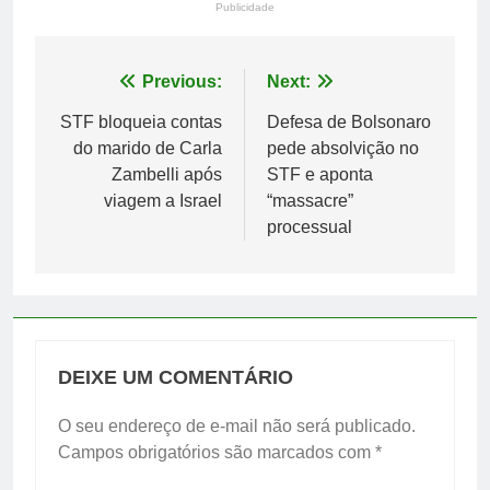
Publicidade
Navegação
Previous:
Next:
de
STF bloqueia contas
Defesa de Bolsonaro
do marido de Carla
pede absolvição no
Post
Zambelli após
STF e aponta
viagem a Israel
“massacre”
processual
DEIXE UM COMENTÁRIO
O seu endereço de e-mail não será publicado.
Campos obrigatórios são marcados com
*