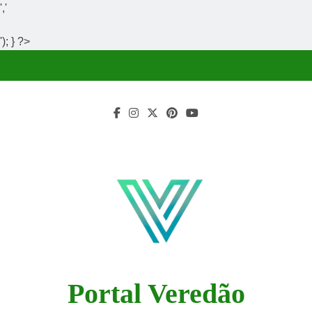
','
'); } ?>
Skip
to
content
Portal Veredão