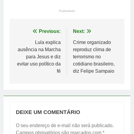
Publicidade
Navegação
Previous:
Next:
de
Lula explica
Crime organizado
ausência na Marcha
reproduz clima de
Post
para Jesus e diz
terrorismo no
evitar uso político da
cotidiano brasileiro,
fé
diz Felipe Sampaio
DEIXE UM COMENTÁRIO
O seu endereço de e-mail não será publicado.
Campos obrigatórios são marcados com
*