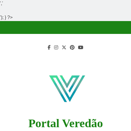
','
'); } ?>
Skip
to
content
Portal Veredão