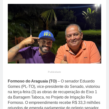
energética com expansão
12 Horas Ago
de biodiesel, etanol e
Kátia Abreu enaltece
biometano
legado de Lula em ato
com 300 pessoas no
18 Horas Ago
Jardim Taquari, em
Palmas
Publicidade
Formoso do Araguaia (TO)
– O senador Eduardo
Gomes (PL-TO), vice-presidente do Senado, vistoriou
na terça-feira (3) as obras de recuperação do Eixo 1
da Barragem Taboca, no Projeto de Irrigação Rio
Formoso. O empreendimento recebe R$ 33,3 milhões
oriundos de emenda parlamentar do próprio senador.