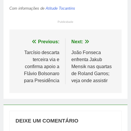
Com informações de
Atitude Tocantins
Publicidade
Navegação
Previous:
Next:
de
Tarcísio descarta
João Fonseca
terceira via e
enfrenta Jakub
Post
confirma apoio a
Mensik nas quartas
Flávio Bolsonaro
de Roland Garros;
para Presidência
veja onde assistir
DEIXE UM COMENTÁRIO