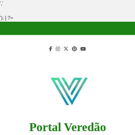
','
'); } ?>
Skip
to
content
Portal Veredão