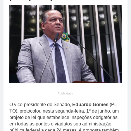
primária em relatório do
4 Dias Ago
Departamento de Estado
Streaming em julho: os
10 filmes mais
comentados do mês
4 Dias Ago
Publicidade
O vice-presidente do Senado,
Eduardo Gomes
(PL-
TO), protocolou nesta segunda-feira, 1º de junho, um
projeto de lei que estabelece inspeções obrigatórias
em todas as pontes e viadutos sob administração
pública federal a cada 24 meses. A proposta também