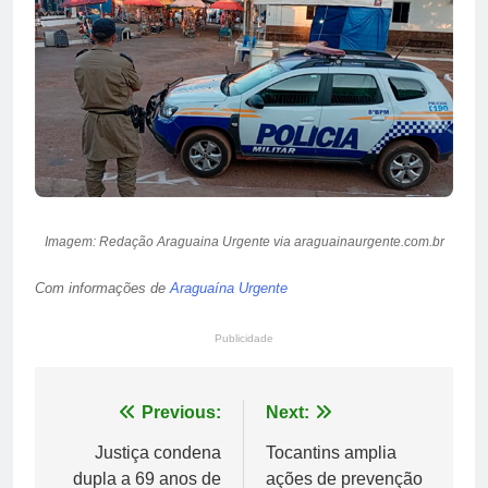
Imagem: Redação Araguaina Urgente via araguainaurgente.com.br
Com informações de
Araguaína Urgente
Publicidade
Navegação
Previous:
Next:
de
Justiça condena
Tocantins amplia
dupla a 69 anos de
ações de prevenção