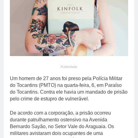
primária em relatório do
5 Dias Ago
Departamento de Estado
Streaming em julho: os
10 filmes mais
comentados do mês
5 Dias Ago
Publicidade
Um homem de 27 anos foi preso pela Polícia Militar
do Tocantins (PMTO) na quarta-feira, 6, em Paraíso
do Tocantins. Contra ele havia um mandado de prisão
pelo crime de estupro de vulnerável.
De acordo com a corporação, a prisão ocorreu
durante patrulhamento ostensivo na Avenida
Bernardo Sayão, no Setor Vale do Araguaia. Os
militares avistaram dois ocupantes de uma