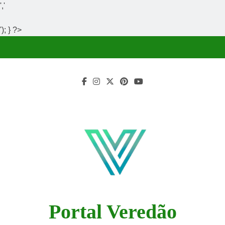
','
'); } ?>
Skip
to
content
Portal Veredão