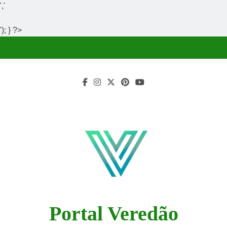
','
'); } ?>
Skip
to
content
Portal Veredão