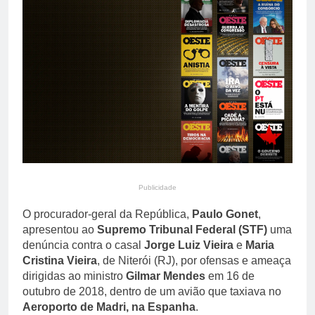
saúde mental de idosos
14 Horas Ago
Agronegócio assume
papel central na transição
energética com expansão
14 Horas Ago
de biodiesel, etanol e
biometano
Publicidade
O procurador-geral da República,
Paulo Gonet
,
apresentou ao
Supremo Tribunal Federal (STF)
uma
denúncia contra o casal
Jorge Luiz Vieira
e
Maria
Cristina Vieira
, de Niterói (RJ), por ofensas e ameaça
dirigidas ao ministro
Gilmar Mendes
em 16 de
outubro de 2018, dentro de um avião que taxiava no
Aeroporto de Madri, na Espanha
.