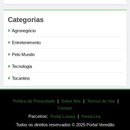
Categorias
Agronegócio
Entretenimento
Pelo Mundo
Tecnologia
Tocantins
|
|
|
Política de Privacidade
Sobre Nós
Termos de Uso
Contato
Parceiros:
|
Portal Lumea
Portal Lira
Todos os direitos reservados © 2025 Portal Veredão