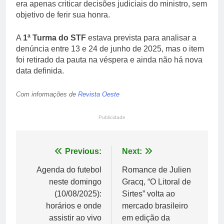
era apenas criticar decisões judiciais do ministro, sem
objetivo de ferir sua honra.
A
1ª Turma do STF
estava prevista para analisar a
denúncia entre 13 e 24 de junho de 2025, mas o item
foi retirado da pauta na véspera e ainda não há nova
data definida.
Com informações de
Revista Oeste
Publicidade
Navegação
Previous:
Next:
de
Agenda do futebol
Romance de Julien
neste domingo
Gracq, “O Litoral de
Post
(10/08/2025):
Sirtes” volta ao
horários e onde
mercado brasileiro
assistir ao vivo
em edição da