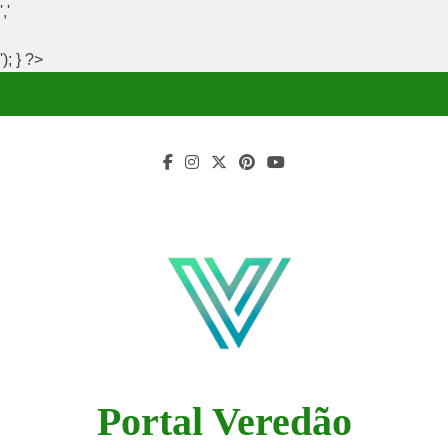
','
'); } ?>
Skip
to
content
Portal Veredão