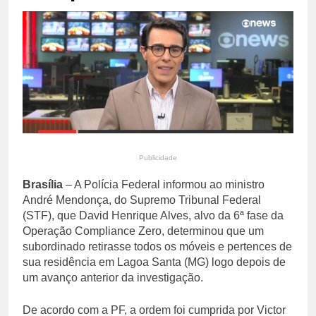
primária em relatório do
4 Dias Ago
Departamento de Estado
Streaming em julho: os
10 filmes mais
comentados do mês
4 Dias Ago
Publicidade
Brasília
– A Polícia Federal informou ao ministro
André Mendonça, do Supremo Tribunal Federal
(STF), que David Henrique Alves, alvo da 6ª fase da
Operação Compliance Zero, determinou que um
subordinado retirasse todos os móveis e pertences de
sua residência em Lagoa Santa (MG) logo depois de
um avanço anterior da investigação.
De acordo com a PF, a ordem foi cumprida por Victor