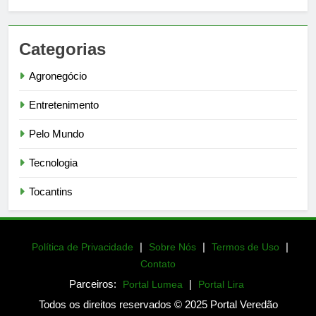
Categorias
Agronegócio
Entretenimento
Pelo Mundo
Tecnologia
Tocantins
|
|
|
Política de Privacidade
Sobre Nós
Termos de Uso
Contato
Parceiros:
|
Portal Lumea
Portal Lira
Todos os direitos reservados © 2025 Portal Veredão