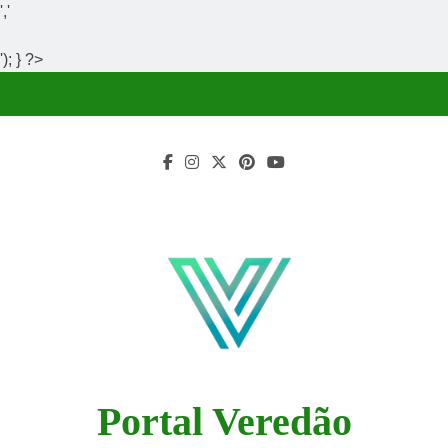
','
'); } ?>
Skip
to
content
Portal Veredão