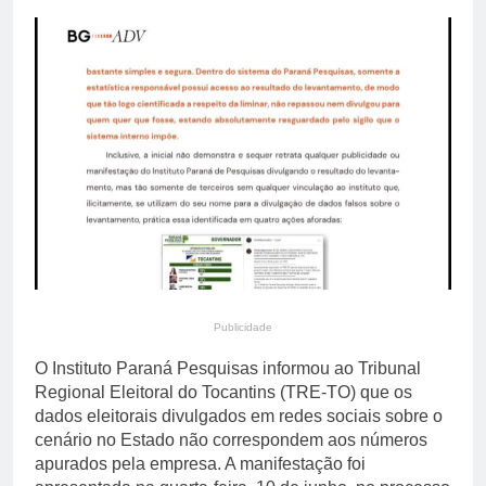
primária em relatório do
4 Dias Ago
Departamento de Estado
Streaming em julho: os
10 filmes mais
comentados do mês
4 Dias Ago
Publicidade
O Instituto Paraná Pesquisas informou ao Tribunal
Regional Eleitoral do Tocantins (TRE-TO) que os
dados eleitorais divulgados em redes sociais sobre o
cenário no Estado não correspondem aos números
apurados pela empresa. A manifestação foi