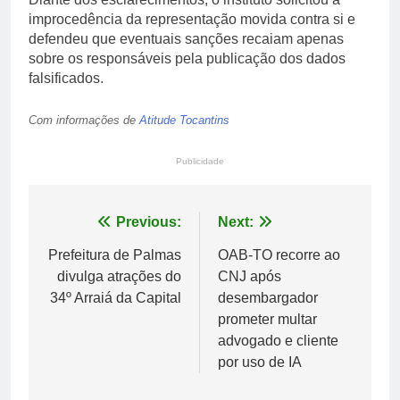
improcedência da representação movida contra si e
defendeu que eventuais sanções recaiam apenas
sobre os responsáveis pela publicação dos dados
falsificados.
Com informações de
Atitude Tocantins
Publicidade
Navegação
Previous:
Next:
de
Prefeitura de Palmas
OAB-TO recorre ao
divulga atrações do
CNJ após
Post
34º Arraiá da Capital
desembargador
prometer multar
advogado e cliente
por uso de IA