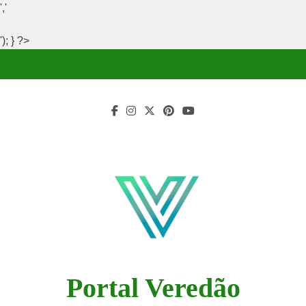
','
'); } ?>
Skip
to
content
Portal Veredão