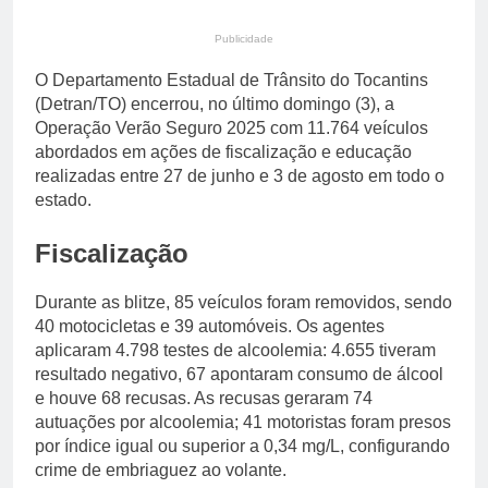
primária em relatório do
5 Dias Ago
Departamento de Estado
Streaming em julho: os
Publicidade
10 filmes mais
O Departamento Estadual de Trânsito do Tocantins
comentados do mês
5 Dias Ago
(Detran/TO) encerrou, no último domingo (3), a
Operação Verão Seguro 2025 com 11.764 veículos
abordados em ações de fiscalização e educação
realizadas entre 27 de junho e 3 de agosto em todo o
estado.
Fiscalização
Durante as blitze, 85 veículos foram removidos, sendo
40 motocicletas e 39 automóveis. Os agentes
aplicaram 4.798 testes de alcoolemia: 4.655 tiveram
resultado negativo, 67 apontaram consumo de álcool
e houve 68 recusas. As recusas geraram 74
autuações por alcoolemia; 41 motoristas foram presos
por índice igual ou superior a 0,34 mg/L, configurando
crime de embriaguez ao volante.