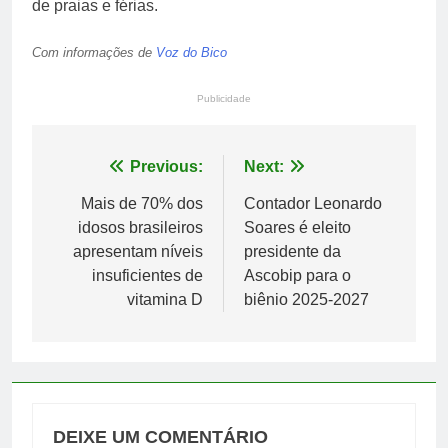
de praias e férias.
Com informações de
Voz do Bico
Publicidade
Navegação
Previous:
Next:
de
Mais de 70% dos
Contador Leonardo
idosos brasileiros
Soares é eleito
Post
apresentam níveis
presidente da
insuficientes de
Ascobip para o
vitamina D
biênio 2025-2027
DEIXE UM COMENTÁRIO