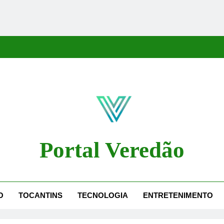
Portal Veredão
dão Traz As Principais Notícias De Palmas E Região, Cobrindo Políti
O
TOCANTINS
TECNOLOGIA
ENTRETENIMENTO