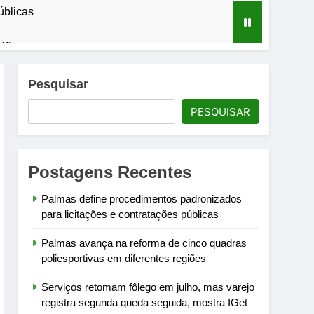
úblicas
giões
da, mostra IGet Getnet/Santander
Pesquisar
PESQUISAR
jadas de 109 km/h
m Buenos Aires
Postagens Recentes
to na Europa
Palmas define procedimentos padronizados
para licitações e contratações públicas
Palmas avança na reforma de cinco quadras
poliesportivas em diferentes regiões
Serviços retomam fôlego em julho, mas varejo
registra segunda queda seguida, mostra IGet