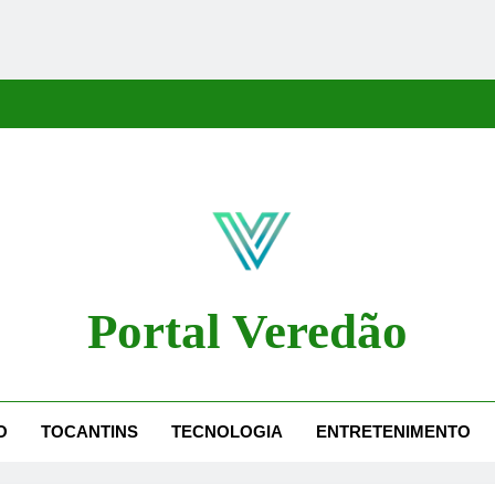
Portal Veredão
dão Traz As Principais Notícias De Palmas E Região, Cobrindo Políti
O
TOCANTINS
TECNOLOGIA
ENTRETENIMENTO