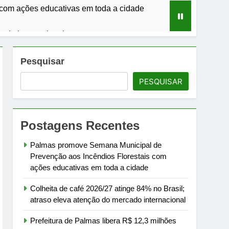
com ações educativas em toda a cidade
cado internacional
8 mil servidores
Pesquisar
PESQUISAR
frutas em julho
bomba
Postagens Recentes
úblicas
Palmas promove Semana Municipal de
Prevenção aos Incêndios Florestais com
ações educativas em toda a cidade
Colheita de café 2026/27 atinge 84% no Brasil;
atraso eleva atenção do mercado internacional
Prefeitura de Palmas libera R$ 12,3 milhões