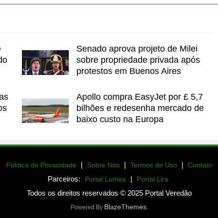
e
Senado aprova projeto de Milei
do
sobre propriedade privada após
protestos em Buenos Aires
as
Apollo compra EasyJet por £ 5,7
os
bilhões e redesenha mercado de
baixo custo na Europa
|
|
|
Política de Privacidade
Sobre Nós
Termos de Uso
Contato
Parceiros:
|
Portal Lumea
Portal Lira
Todos os direitos reservados © 2025 Portal Veredão
BlazeThemes
Powered By
.