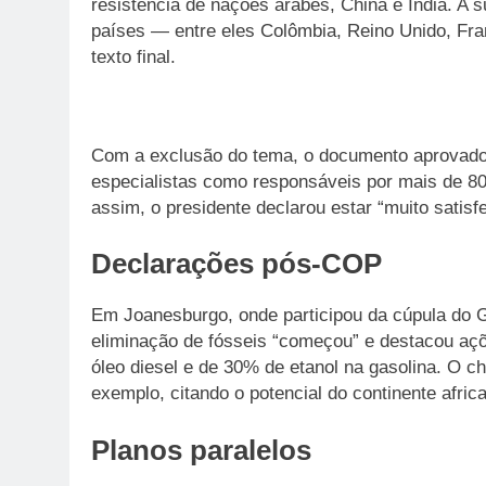
resistência de nações árabes, China e Índia. A s
países — entre eles Colômbia, Reino Unido, Fran
texto final.
Com a exclusão do tema, o documento aprovado 
especialistas como responsáveis por mais de 8
assim, o presidente declarou estar “muito satisf
Declarações pós-COP
Em Joanesburgo, onde participou da cúpula do G
eliminação de fósseis “começou” e destacou açõ
óleo diesel e de 30% de etanol na gasolina. O c
exemplo, citando o potencial do continente afric
Planos paralelos