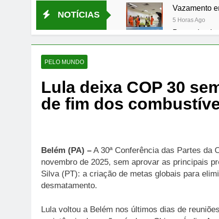
Vazamento em
NOTÍCIAS
5 Horas Ago
Preço do algo
8 Horas Ago
Rede municip
PELO MUNDO
8 Horas Ago
Sabrina Sato 
Lula deixa COP 30 sem
14 Horas Ago
de fim dos combustíve
Oferta curta 
17 Horas Ago
Prefeitura di
17 Horas Ago
Belém (PA) –
A 30ª Conferência das Partes da 
novembro de 2025, sem aprovar as principais pro
Silva (PT): a criação de metas globais para elim
desmatamento.
Lula voltou a Belém nos últimos dias de reuniõe