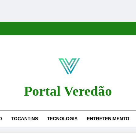
Portal Veredão
dão Traz As Principais Notícias De Palmas E Região, Cobrindo Políti
O
TOCANTINS
TECNOLOGIA
ENTRETENIMENTO