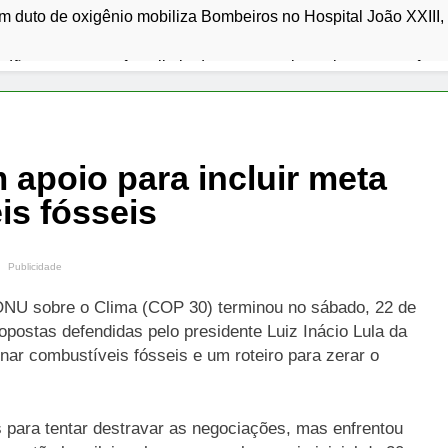
 duto de oxigênio mobiliza Bombeiros no Hospital João XXIII
dão reage com oferta limitada e expectativa sobre nova safra n
al de Palmas promove sábado letivo com programação especia
faz carta emocionada a Nicolas Prattes no Dia dos Pais e rele
 apoio para incluir meta
is fósseis
mantém cotações do trigo estáveis no Brasil durante a entressaf
vulga resultado preliminar da degustação do 20º Festival Gast
Publicidade
ONU sobre o Clima (COP 30) terminou no sábado, 22 de
postas defendidas pelo presidente Luiz Inácio Lula da
inar combustíveis fósseis e um roteiro para zerar o
s para tentar destravar as negociações, mas enfrentou