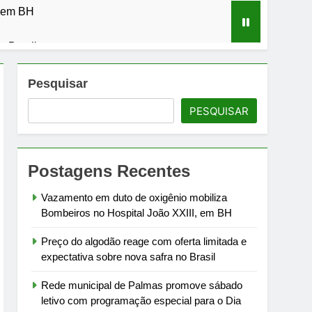
, em BH
o Brasil
l para o Dia dos Pais
Pesquisar
PESQUISAR
mbra perdas gestacionais
ra
Postagens Recentes
ronômico de Taquaruçu
Vazamento em duto de oxigênio mobiliza
Bombeiros no Hospital João XXIII, em BH
Preço do algodão reage com oferta limitada e
expectativa sobre nova safra no Brasil
Rede municipal de Palmas promove sábado
letivo com programação especial para o Dia