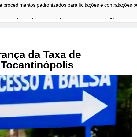
e procedimentos padronizados para licitações e contratações p
a na reforma de cinco quadras poliesportivas em diferentes re
omam fôlego em julho, mas varejo registra segunda queda segui
a interrompe balsas e fecha canal do Porto de Santos após ra
rança da Taxa de
Tocantinópolis
a projeto de Milei sobre propriedade privada após protestos e
a EasyJet por £ 5,7 bilhões e redesenha mercado de baixo cus