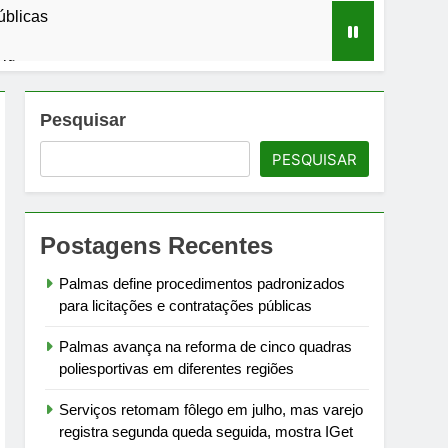
úblicas
giões
da, mostra IGet Getnet/Santander
Pesquisar
PESQUISAR
jadas de 109 km/h
m Buenos Aires
Postagens Recentes
to na Europa
Palmas define procedimentos padronizados
para licitações e contratações públicas
Palmas avança na reforma de cinco quadras
poliesportivas em diferentes regiões
Serviços retomam fôlego em julho, mas varejo
registra segunda queda seguida, mostra IGet