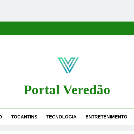
Portal Veredão
dão Traz As Principais Notícias De Palmas E Região, Cobrindo Políti
O
TOCANTINS
TECNOLOGIA
ENTRETENIMENTO