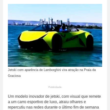
aos Incêndios Florestais
6 Horas Ago
com ações educativas em
Colheita de café 2026/27
toda a cidade
atinge 84% no Brasil;
atraso eleva atenção do
6 Horas Ago
mercado internacional
Jetski com aparência de Lamborghini vira atração na Praia da
Graciosa
Publicidade
Um modelo inovador de jetski, com visual que remete
a um carro esportivo de luxo, atraiu olhares e
repercutiu nas redes durante o último fim de semana