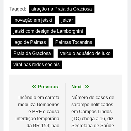
Tagged:
atração na Praia da Graciosa
inovação em jetski
jetcar
jetski com design de Lamborghini
lago de Palmas
Palmas Tocantins
Praia da Graciosa
veículo aquático de luxo
viral nas redes sociais
Navegação
Previous:
Next:
de
Incêndio em carreta
Número de casos de
mobiliza Bombeiros
sarampo notificados
Post
e PRF e causa
em Campos Lindos
interdição temporária
(TO) chega a 16, diz
da BR-153; não
Secretaria de Saúde