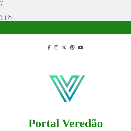
','
'); } ?>
Skip
to
content
Portal Veredão