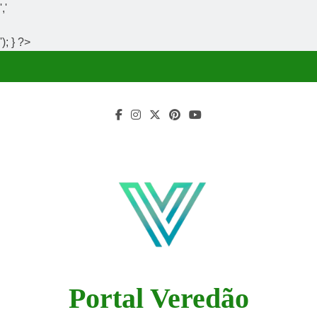
','
'); } ?>
Skip
to
content
Portal Veredão