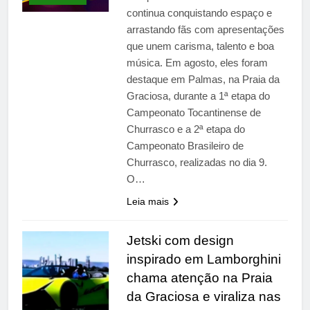
primária em relatório do
4 Dias Ago
continua conquistando espaço e
Departamento de Estado
Streaming em julho: os
arrastando fãs com apresentações
10 filmes mais
que unem carisma, talento e boa
comentados do mês
4 Dias Ago
música. Em agosto, eles foram
destaque em Palmas, na Praia da
Graciosa, durante a 1ª etapa do
Campeonato Tocantinense de
Churrasco e a 2ª etapa do
Campeonato Brasileiro de
Churrasco, realizadas no dia 9.
O…
Leia mais
Jetski com design
inspirado em Lamborghini
chama atenção na Praia
da Graciosa e viraliza nas