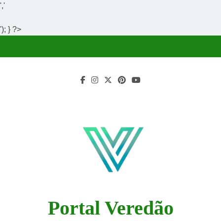
','
'); } ?>
Skip
to
content
Portal Veredão