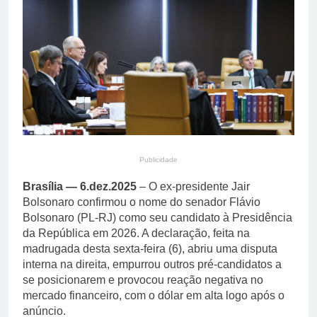
primária em relatório do
4 Dias Ago
Departamento de Estado
Streaming em julho: os
10 filmes mais
comentados do mês
4 Dias Ago
Publicidade
Brasília — 6.dez.2025
– O ex-presidente Jair
Bolsonaro confirmou o nome do senador Flávio
Bolsonaro (PL-RJ) como seu candidato à Presidência
da República em 2026. A declaração, feita na
madrugada desta sexta-feira (6), abriu uma disputa
interna na direita, empurrou outros pré-candidatos a
se posicionarem e provocou reação negativa no
mercado financeiro, com o dólar em alta logo após o
anúncio.