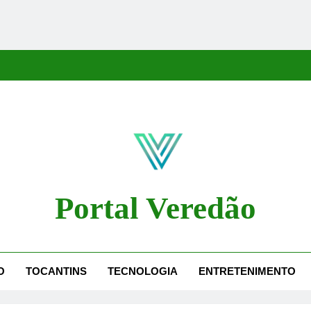
Portal Veredão
dão Traz As Principais Notícias De Palmas E Região, Cobrindo Políti
O
TOCANTINS
TECNOLOGIA
ENTRETENIMENTO