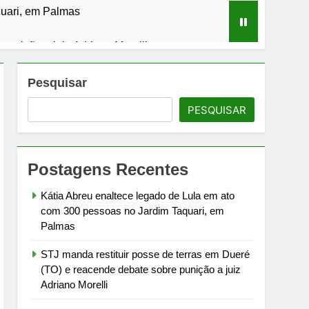
quari, em Palmas
punição a juiz Adriano Morelli
Pesquisar
PESQUISAR
com ações educativas em toda a cidade
Postagens Recentes
cado internacional
Kátia Abreu enaltece legado de Lula em ato
com 300 pessoas no Jardim Taquari, em
Palmas
STJ manda restituir posse de terras em Dueré
(TO) e reacende debate sobre punição a juiz
Adriano Morelli