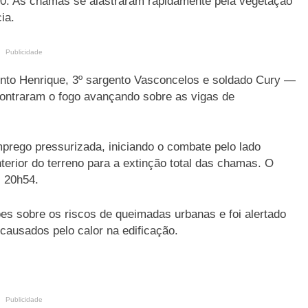
 20. As chamas se alastraram rapidamente pela vegetação
ia.
Publicidade
nto Henrique, 3º sargento Vasconcelos e soldado Cury —
ncontraram o fogo avançando sobre as vigas de
prego pressurizada, iniciando o combate pelo lado
terior do terreno para a extinção total das chamas. O
s 20h54.
es sobre os riscos de queimadas urbanas e foi alertado
 causados pelo calor na edificação.
Publicidade