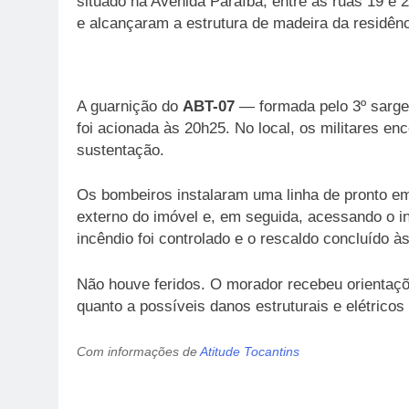
situado na Avenida Paraíba, entre as ruas 19 e
e alcançaram a estrutura de madeira da residênc
A guarnição do
ABT-07
— formada pelo 3º sarge
foi acionada às 20h25. No local, os militares e
sustentação.
Os bombeiros instalaram uma linha de pronto em
externo do imóvel e, em seguida, acessando o in
incêndio foi controlado e o rescaldo concluído à
Não houve feridos. O morador recebeu orientaçõ
quanto a possíveis danos estruturais e elétricos
Com informações de
Atitude Tocantins