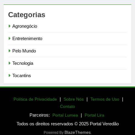
Categorias
Agronegócio
Entretenimento
Pelo Mundo
Tecnologia
Tocantins
|
|
|
Política de Privacidade
Sobre Nós
Termos de Uso
Contato
Parceiros:
|
Portal Lumea
Portal Lira
Todos os direitos reservados © 2025 Portal Veredão
BlazeThemes
Powered By
.