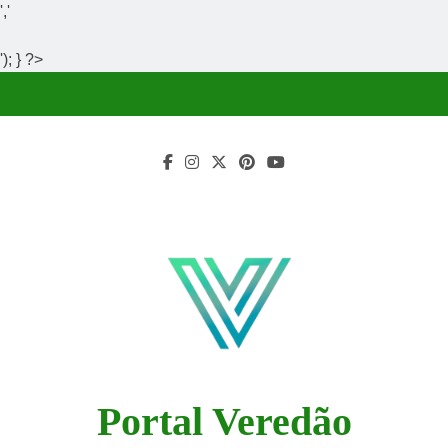
','
'); } ?>
Skip
to
content
Portal Veredão