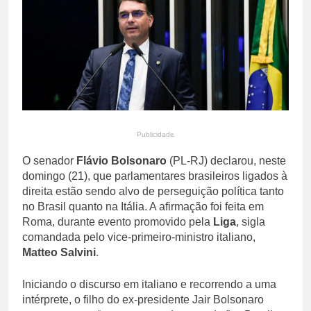
primária em relatório do
5 Dias Ago
Departamento de Estado
Streaming em julho: os
10 filmes mais
comentados do mês
5 Dias Ago
Publicidade
O senador
Flávio Bolsonaro
(PL-RJ) declarou, neste
domingo (21), que parlamentares brasileiros ligados à
direita estão sendo alvo de perseguição política tanto
no Brasil quanto na Itália. A afirmação foi feita em
Roma, durante evento promovido pela
Liga
, sigla
comandada pelo vice-primeiro-ministro italiano,
Matteo Salvini
.
Iniciando o discurso em italiano e recorrendo a uma
intérprete, o filho do ex-presidente Jair Bolsonaro