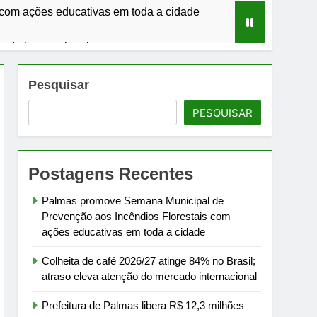
com ações educativas em toda a cidade
cado internacional
8 mil servidores
Pesquisar
PESQUISAR
frutas em julho
bomba
Postagens Recentes
úblicas
Palmas promove Semana Municipal de
Prevenção aos Incêndios Florestais com
ações educativas em toda a cidade
Colheita de café 2026/27 atinge 84% no Brasil;
atraso eleva atenção do mercado internacional
Prefeitura de Palmas libera R$ 12,3 milhões