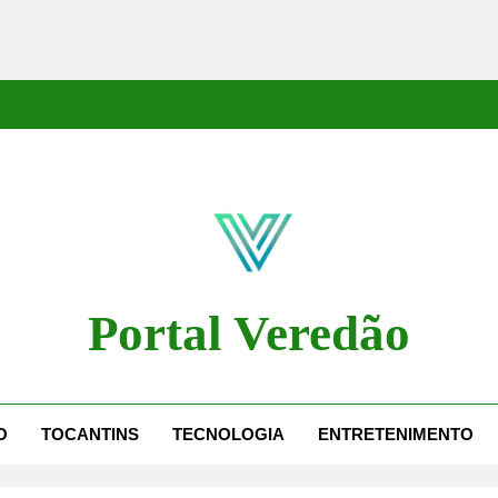
Portal Veredão
dão Traz As Principais Notícias De Palmas E Região, Cobrindo Políti
O
TOCANTINS
TECNOLOGIA
ENTRETENIMENTO