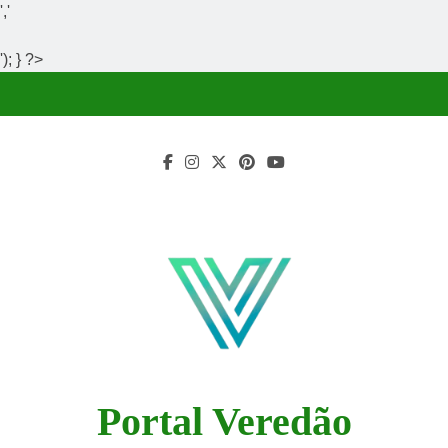
','
'); } ?>
Skip
to
content
Portal Veredão